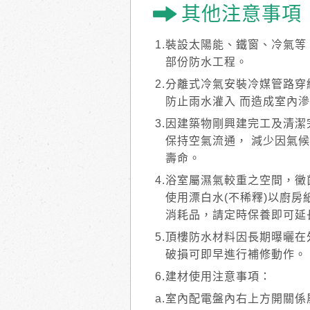
其他注意事項
1.裝設太陽能、鐵窗、冷氣
部份防水工程。
2.分離式冷氣安裝冷媒管路
防止雨水灌入 而造成室內滲
3.因建築物剛興建完工及清
保持空氣流通， 減少因氣候
壽命。
4.浴室屬濕氣較重之空間，
使用漂白水(不稀釋)以廚房
消耗品，請定時保養即可延
5.頂樓防水材料因長期曝曬
破損可即早進行補修動作。
6.建材使用注意事項：
a.室內配電盤內右上方開關