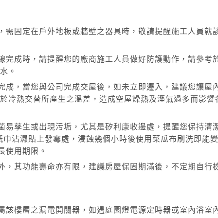
等，需固定在戶外地板或牆壁之器具時，敬請提醒施工人員就
穿線完成時，請提醒您的廠商施工人員做好防護動作，請參考
水。
潔完成，當您與公司完成交屋後，如未立即遷入，建議您讓屋
於冷熱交替所產生之溫差，造成空屋燥熱及溼氣過多而影響
黴菌易孳生或出現污垢，尤其是矽利康收邊處，提醒您保持清
紙巾沾濕貼上發霉處，浸蝕幾個小時後使用菜瓜布刷洗即能
長使用期限。
在外，其功能壽命亦有限，建議房屋保固期滿後，不定期自行
係屬該樓層之漏電開關器，如遇庭園燈電源定時器或室內浴室