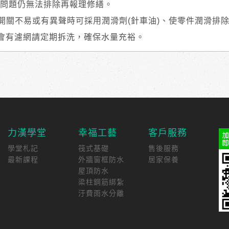
問題仍無法排除再報理修繕。
有開關不易或有異聲時可採用潤滑劑(針車油)、使零件潤滑排
均會有濾網請定期拆洗，確保水量充裕。
力漢學堂
幸福工藝
客戶服務
學堂札記
筏式基礎
售後服務
最新課程
外牆窗框防水
居家保養
屋頂防水
梁柱鋼筋綁紮
汙費雨水分離