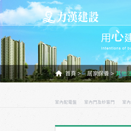
首頁
居家保養
其他
室內配電盤
室內門及紗窗門
室