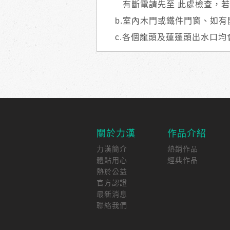
有斷電請先至 此處檢查，若
b.室內木門或鐵件門窗、如
c.各個龍頭及蓮蓬頭出水口
關於力漢
作品介紹
力漢簡介
熱銷作品
體貼用心
經典作品
熱於公益
官方認證
最新消息
聯絡我們