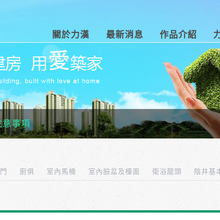
關於力漢
最新消息
作品介紹
注意事項
內門
廚俱
室內馬桶
室內臉盆及檯面
衛浴龍頭
陰井基