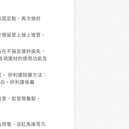
該固定點，再次做好
於預留管上接上彎管，
內在不損及建材損失，
各項建材的使用功能及
潔。 矽利康除黴方法：
變白。矽利康係屬
檢查，如發現龜裂、
內用電、浴缸馬達等凡