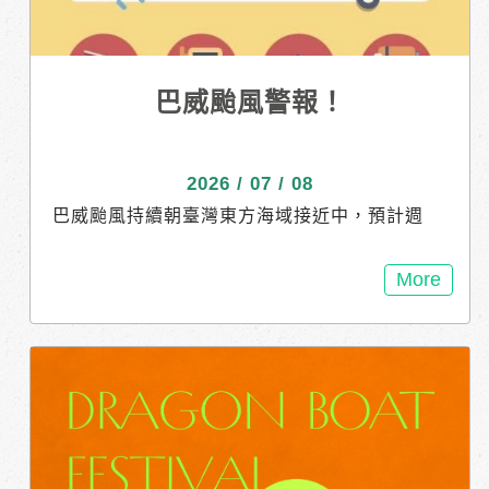
A7
巴威颱風警報！
2026 / 07 / 08
巴威颱風持續朝臺灣東方海域接近中，預計週
五、週六離臺灣最接近！ 颱風不只帶來強風豪
雨，還可能造成停電、淹水或交通中斷。 .ᐟ.ᐟ 事
More
先做好準備，就能降低災害帶來的影響 清理排
水溝落葉垃圾、測試擋水閘門 加強固定懸吊或
易墜落物 家中重要的東西，放置在高處或二樓
✶⋆.颱風影響期間不適宜外出 請儲備生活必需物
品及簡易糧食 千萬勿前往山區及海邊活動 汽機
車盡早移往安全處所 有任何需求請撥打1999市
民服務專線，亦可利用「台南水情即時通」手機
APP掌握最新情況。