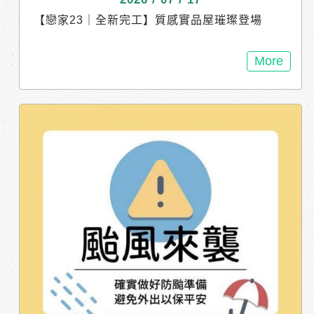
【戀家23｜全新完工】質感實品屋璀璨登場
「一卡皮箱，1,858 萬元直接入住！」 最強明星
席次【B9 戶】限量釋出！ 最完美的空間想像，
More
為您化為現實，誠意價 1,858 萬元，再豪氣加碼
贈送全戶冷氣！僅此一席，錯過真的不再。 - 實
品裝潢屋・空間亮點搶先看 1樓｜靈活空間： 質
感小客廳，可靈活變身溫馨孝親房。 2樓｜品味
公區： 溫馨客餐廳，全家情感凝聚的核心空
間。 3樓｜優雅雙臥： 浪漫主臥＋活力兒童房，
動靜分明。 4樓｜陽光多功能房（無裝潢）： 採
光極佳，配備獨立開窗衛浴，空間彈性好規劃。
- 繁華轉身，靜謐相隨 精華地段鄰近商60重劃
區、海佃同安雙商圈加持，日常採買、未來增值
一次到位。 16戶單純靜巷社區，出繁華、入寧
靜，給家人最安全的居住環境。 - 席次珍稀，即
刻預約鑑賞！ 接待專線： (06)247-1580 基地 &
接待會館： 安南區海佃路二段342巷
https://maps.app.goo.gl/SLSzX5pWMKx3gxd