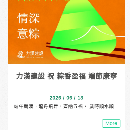
力漢建設 祝 粽香盈福 端節康寧
2026 / 06 / 18
端午競渡，龍舟飛舞，齊納五福， 歲時順水順
風，喜樂滿倉滿屋。 力漢建設 祝 粽香盈福 端節
康寧
More