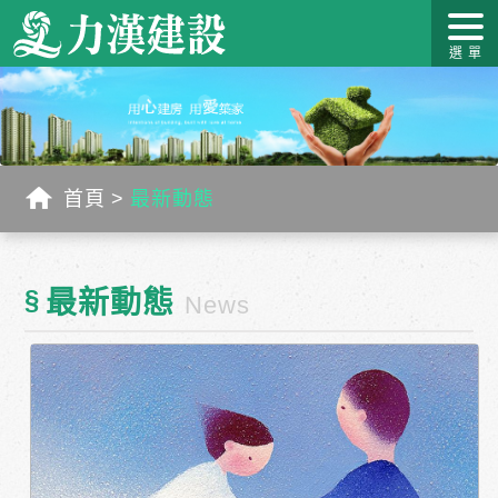
關於力
最新消
作品介
力漢學
幸福工
客戶服
漢
息
紹
堂
藝
務
首頁
最新動態
§
最新動態
News