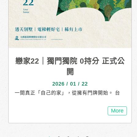
戀家22｜獨門獨院 0持分 正式公
開
2026 / 01 / 22
一間真正「自己的家」，從擁有門牌開始。 台
南安南區｜戀家22期全新完工 獨門獨院設計，
每一戶都有獨立產權、0持分， 不共用、不妥
More
協，只為給家人最完整的歸屬。 傳統 4+1 房格
局，設有一樓孝親房， 三代同堂也能自在生
活，代代相傳的好宅邸！ 地段核心｜海佃生活
圈 x 安中商圈 近安南圖書館、台江文化中心，