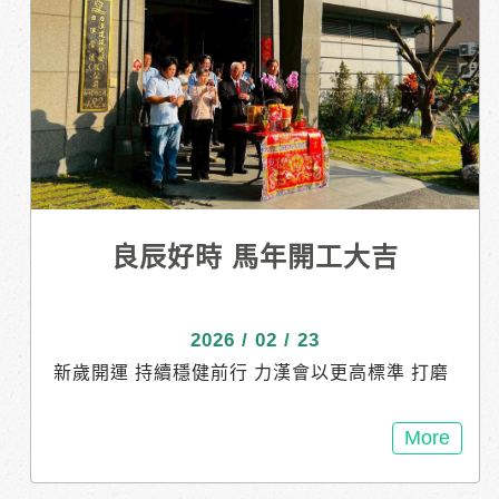
https://maps.app.goo.gl/Moq5KeRJwcBzy7Y
V7 接待專線｜ 06 2471580 官網資訊｜
https://reurl.cc/VM93Xb
良辰好時 馬年開工大吉
2026 / 02 / 23
新歲開運 持續穩健前行 力漢會以更高標準 打磨
服務溫度 把幸福好好落實於每次您我相遇 讓家
是仰望的恆美歸屬 戀家 是睦想的靜好初衷
More