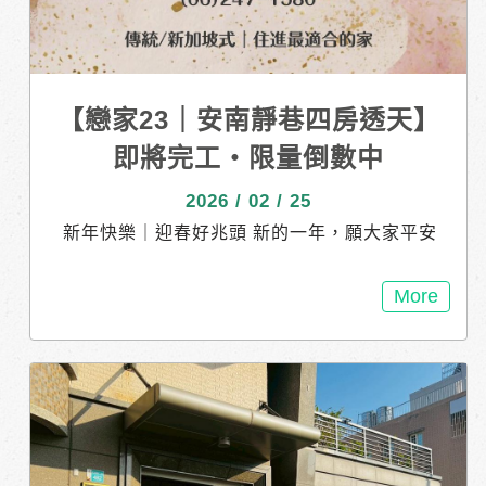
【戀家23｜安南靜巷四房透天】
即將完工・限量倒數中
2026 / 02 / 25
新年快樂｜迎春好兆頭 新的一年，願大家平安
順心、闔家幸福。 為自己，也為家人，準備一
個更安心的未來。 --- 【戀家23｜安南靜巷四
More
房透天】 即將完工・限量倒數中 16戶靜謐小
社區 緊鄰商60、海佃同安雙商圈 生活機能成
熟，鬧中取靜 市場起伏難料， 但好地段、好空
間，始終值得珍藏。 新春走春，就來看看未來
的家 歡迎預約賞屋，一起把幸福帶回家。 ---
接待會館｜台南市安南區海佃路二段342巷 55號
對面