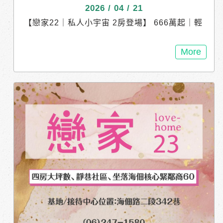
2026 / 04 / 21
【戀家22｜私人小宇宙 2房登場】 666萬起｜輕
鬆入主台南市區 在城市裡，擁有一個屬於自己
的空間， 其實可以很簡單。 . 【安南海佃生活
More
圈】 海佃商圈 × 安中商圈 生活便利、機能成熟
近安南圖書館 台江文化中心 . 【日常生活，也能
有一點質感】 五樓電梯公寓 建坪22–24坪 精緻
兩房設計 電梯住宅 0管理費 . 首購成家｜小資置
產｜收租投資 . 基地位置&接待會館：台南市海
佃路二段509巷26號 06-2473468