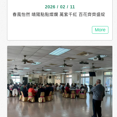
2026 / 02 / 11
春風怡然 晴陽點點燦爛 萬紫千紅 百花齊齊盛綻
萬戶炊煙 闔家暖暖團圓 力漢建設 祝闔家平安 億
馬當先開新運 萬事如意步步高
More