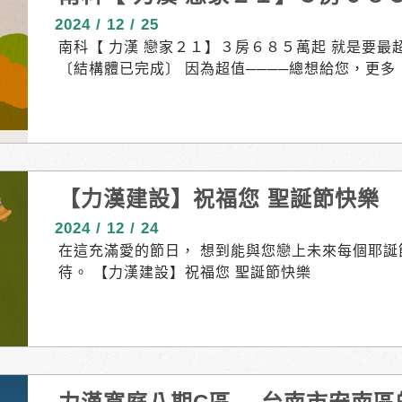
⇒ 超低公設比１９．１%
2024 / 12 / 25
南科【 力漢 戀家２１】３房６８５萬起 就是要最
〔結構體已完成〕 因為超值────總想給您，更多 ║
５萬起 超低公設比 １９．１%┃空間最優化 全四併
粹３房 延綠陽台┃萃享閑時常 戀晴光•戀時光•戀家 _
質║耕耘在地３０年 ❰ 力漢建設 ❱ #人本 #誠信
攜手社大 ║未來.超越價值║７分鐘南科園區 ┃１．
一 ┃３期擴廠 ３９０億年產值 ２０２６完工 ┃
【力漢建設】祝福您 聖誕節快樂
２７完工 ──────────────── １分鐘全
分鐘南科車站┃８分鐘南科園區 ────────────
2024 / 12 / 24
１】 ６８５萬起 車位另購｜結構體完成 接待會館｜
在這充滿愛的節日， 想到能與您戀上未來每個耶誕
｜06 589.4489
待。 【力漢建設】祝福您 聖誕節快樂