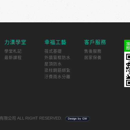
力漢學堂
幸福工藝
客戶服務
學堂札記
筏式基礎
售後服務
最新課程
外牆窗框防水
居家保養
屋頂防水
梁柱鋼筋綁紮
汙費雨水分離
有限公司 ALL RIGHT RESERVED.