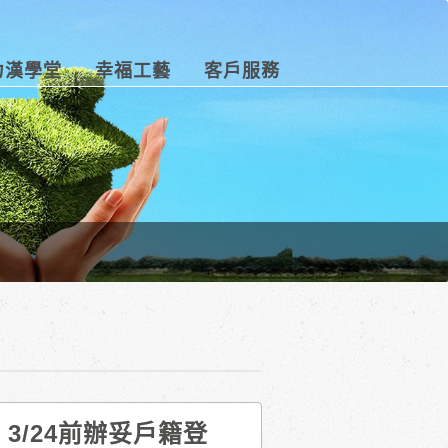
力漢學堂
幸福工藝
客戶服務
，3/24前辦妥戶籍登