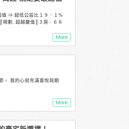
超值 ⇒ 超低公設比１９．１%
規劃. 超越嚴值║３房 - ６８
 _ 雙面採光┃暖感漫自然 光
__ 暖暖生光 ║服務. 超越品
More
 #永續 #安心售服｜#力漢學堂
５８兆產值 • 全台科學園區第
南科奇美醫院 ３千地坪 ２０
家．７－１１┃２分鐘大社國小 ６
──── 南科【力漢 戀家２
新市．大營109號 接待專線
節， 我的心就充滿喜悅與期
More