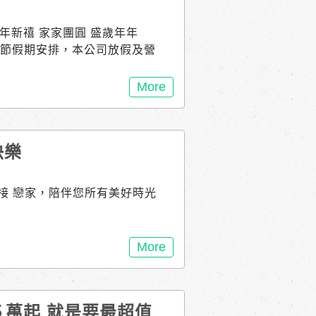
新年新禧 家家團圓 盛歲年年
合春節假期安排，本公司放假及營
 1月31日（五）初三，恢復正常
 用2房價格買3房空間｜結構體
More
5894489 戀家23期 位於安
坡式 住進最適合的家 接待專線
即入住，不必等待 / 溪東重劃區，
快樂
0、北區生活圈｜繁華便利 典
111 感謝您一直以來的支持，
接 戀家，陪伴您所有美好時光
More
５萬起 就是要最超值