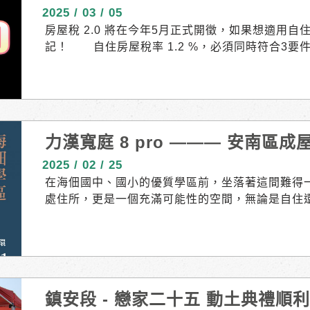
記！
2025 / 03 / 05
房屋稅 2.0 將在今年5月正式開徵，如果想適用自
記！ ⠀⠀ 自住房屋稅率 1.2 %，必須同時符合3
本人、配偶及未成年子女全國合計3戶（含）以內 
居住並於該屋辦竣戶籍登記 如果本人、配偶及未成
供自住且房屋現值在地方政府所訂一定金額以下者，
住）。 ⠀⠀ ☆113/06/30 以前就是自住房屋，但
24日 以前辦妥戶籍登記，不用再向稽徵機關申報
力漢寬庭 8 pro ——— 安南區
定繼續按自住房屋稅率課徵房屋稅。 ⠀⠀ ☆113/06/
7/01以後才取得的房屋，想要變更為自住？ 請在 1
2025 / 02 / 25
記，並向房屋所在地地方稅稽徵機關申報，經核准
在海佃國中、國小的優質學區前，坐落著這間難得
屋稅。 ⠀⠀ 溫馨提醒———— 設籍的對象除了本
處住所，更是一個充滿可能性的空間，無論是自住
祖父母、岳父母、子女、孫子女等，也都符合戶籍
值。 06-259-0111
籍，今年5月房屋稅就會按非自住住家用稅率（法定稅
3月24日前完成戶籍登記，今年5月房屋稅才能適用
新制☆ https://reurl.cc/eGrQax
鎮安段 - 戀家二十五 動土典禮順