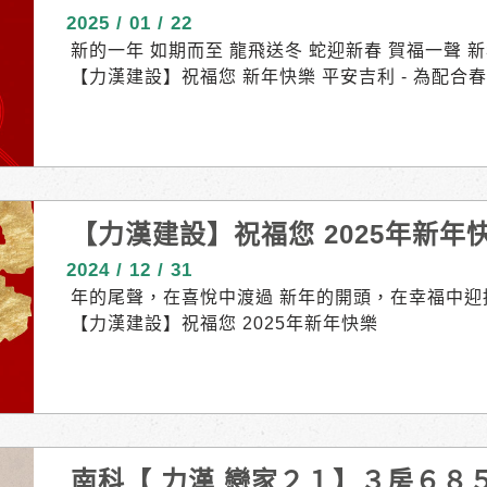
2025 / 01 / 22
新的一年 如期而至 龍飛送冬 蛇迎新春 賀福一聲 
【力漢建設】祝福您 新年快樂 平安吉利 - 為配
運時間調整如下： - 各案場接待中心 放假時間 自
上班。 - 戀家21期 位於新市大社段，火熱預售中
完成 685萬起 車位另購｜純四併．3房 接待專線｜06-
南區海佃路二段，強勢預售中 四房格局 傳統/新加
｜06-2471580 成屋馬上看 \ 寬庭8 PRO！立
【力漢建設】祝福您 2025年新年
黃金學區，重磅登場 店面住宅｜高增值潛力 近商6
雅時尚，氣派非凡｜品味首選 接待專線｜06-2590
2024 / 12 / 31
年的尾聲，在喜悅中渡過 新年的開頭，在幸福中迎
【力漢建設】祝福您 2025年新年快樂
南科【 力漢 戀家２１】３房６８