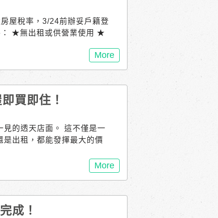
住房屋稅率，3/24前辦妥戶籍登
要件： ★無出租或供營業使用 ★
★本人、配偶或直系親屬實際
More
年子女全國僅持有1戶房屋，
稅率再降至 1%（全國單一自
還沒戶籍登記？ 只要在114年3月
，稽徵機關將依戶政資料逕行核
成屋即買即住！
30 以前是非自住房屋或113/0
14年3月24日 以前辦妥戶籍登
後才能按自住房屋稅率課徵房
一見的透天店面。 這不僅是一
人或配偶外，直系親屬像父母、
還是出租，都能發揮最大的價
登記的資格喔！ 如果逾期未設
率2%～4.8%）課徵。 把握
More
自住稅率喔～ 更多房屋稅2.0
利完成！