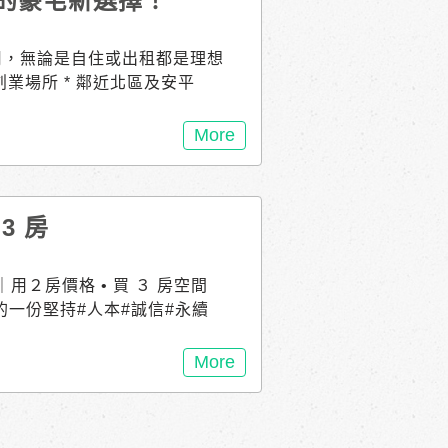
區的豪宅新選擇！
運用，無論是自住或出租都是理想
業場所 * 鄰近北區及安平
南科，商機無限 * 安南區最
* 地坪32坪 建坪63坪 無
More
的選擇！ 立即預約看房，讓我
0111 ▎接待會館｜溪東三街5
佃國中小前 #力漢寬庭pro #售屋 #
3 房
 #豪宅 #近北區 #投資 #店面
｜用２房價格 • 買 ３ 房空間
地的一份堅持#人本#誠信#永續
生活 ──────２房價.買３
_地質改良樁 涼感通風生活場
More