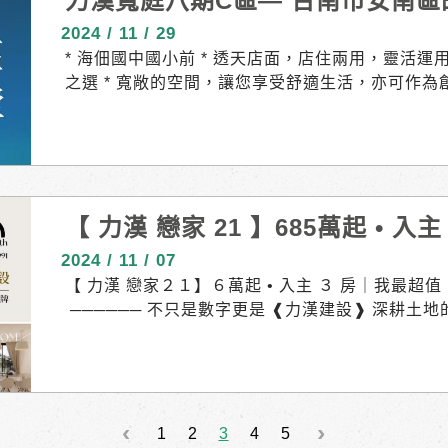
力漢寬庭八期C區— 台南市安南
2024 / 11 / 29
* 海佃國中國小前 * 透天店面，店住兩用，靈活
之選 * 寬敞的空間，讓您享受舒適生活，亦可作為創
區，生活機能便利 * 利用北外環快速道路，輕鬆抵達
精華地段，投資潛力大，機會難得！ * 要買就買最好的 
論是當房東還是創業，力漢寬庭 pro都將是您最佳
們一起實現您的置產夢想！ ▎接待專線｜06. 259-
0號 https://reurl.cc/YEGEpn ▎基地位置｜海
【 力漢 戀家 21 】685萬起 • 入主 
房地產 #台南 #夢想家園 #創業機會 #安南區 #商60
2024 / 11 / 07
【 力漢 戀家２１】６萬起 • 入主 ３ 房｜我最超值
────── 不只是數字更是 ❰力漢建設❱ 深耕土
保障購屋者權益#職人工藝 與社大合作 • 豐富住戶
房不必屈就小空間｜友善首購 超值首選#筏式基礎
域#超低公設比 ─────────────────
1
2
3
4
5