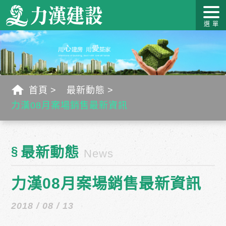
關於力
最新消
作品介
力漢學
幸福工
客戶服
漢
息
紹
堂
藝
務
首頁
最新動態
力漢08月案場銷售最新資訊
§
最新動態
News
力漢08月案場銷售最新資訊
2018 / 08 / 13