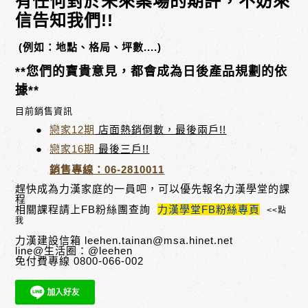
有任何對於未來案場的期許，不妨來
信告知我們!!
(例如：地點、格局、坪數....)
**您們的寶貴意見，都
會成為日後產品規劃的依
據**
目前銷售資訊
●
戀家12期
店面熱銷倒數，最後兩戶!!
●
戀家16期
最後三戶!!
銷售專線：06-2810011
趕快成為力漢家庭的一員吧，可以優先報名力漢學堂的課
程
相關課程請上FB粉絲團查詢
力漢學堂FB粉絲專頁
<<
點
我
力漢建設信箱
leehen.tainan@msa.hinet.net
line@生活圈：@leehen
免付費專線 0800-066-002