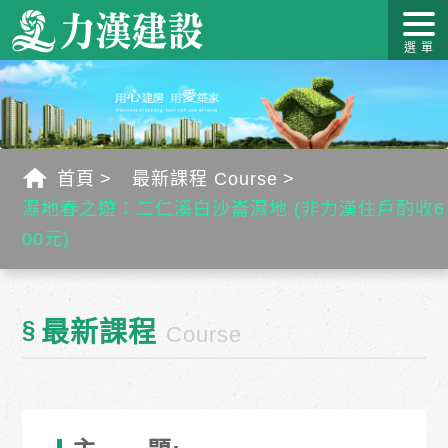
關於力
最新消
作品介
力漢學
幸福工
客戶服
漢
息
紹
堂
藝
務
首頁
最新課程 Course
濕地春之遊：二仁溪白沙崙濕地 (非力漢住戶酌收6
00元)
§
最新課程
Course