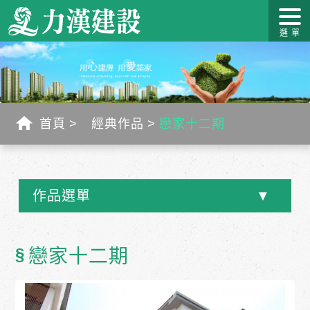
關於力
最新消
作品介
力漢學
幸福工
客戶服
漢
息
紹
堂
藝
務
首頁
經典作品
戀家十二期
作品選單
§
戀家十二期