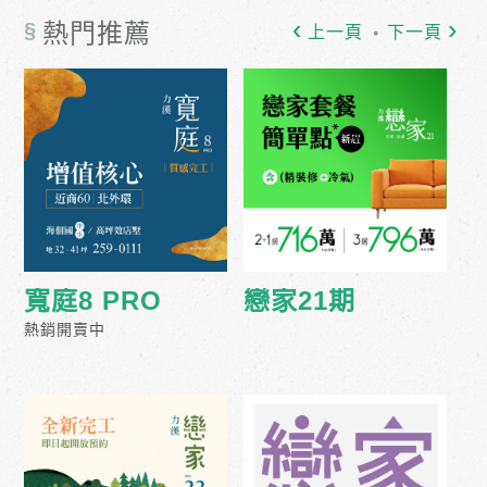
§
熱門推薦
上一頁
下一頁
寬庭8 PRO
戀家21期
熱銷開賣中