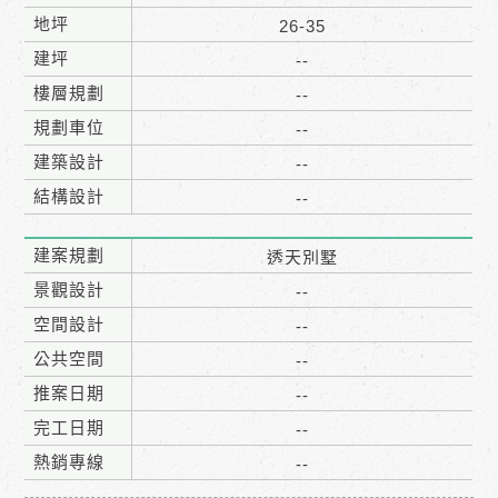
地坪
26-35
建坪
--
樓層規劃
--
規劃車位
--
建築設計
--
結構設計
--
建案規劃
透天別墅
景觀設計
--
空間設計
--
公共空間
--
推案日期
--
完工日期
--
熱銷專線
--