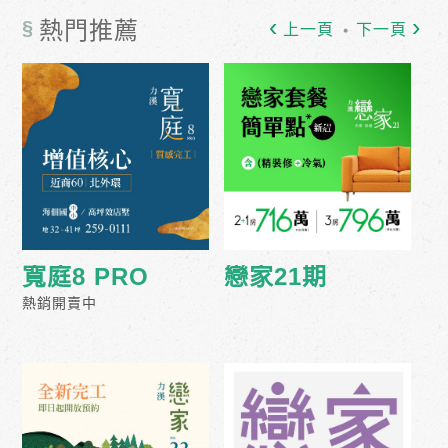
§
熱門推薦
上一頁
下一頁
寬庭8 PRO
戀家21期
熱銷開賣中