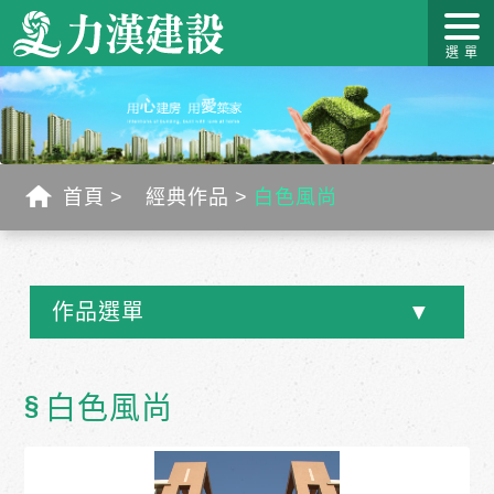
關於力
最新消
作品介
力漢學
幸福工
客戶服
漢
息
紹
堂
藝
務
首頁
經典作品
白色風尚
作品選單
§
白色風尚