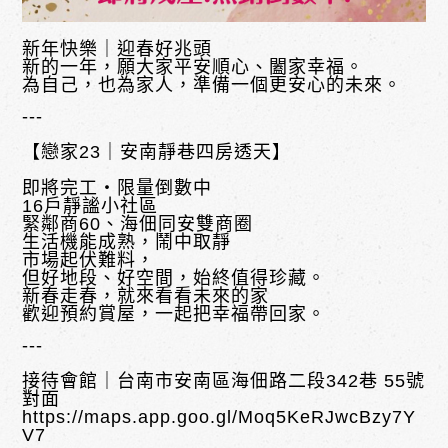
新年快樂｜迎春好兆頭
新的一年，願大家平安順心、闔家幸福。
為自己，也為家人，準備一個更安心的未來。
---
【戀家23｜安南靜巷四房透天】
即將完工・限量倒數中
16戶靜謐小社區
緊鄰商60、海佃同安雙商圈
生活機能成熟，鬧中取靜
市場起伏難料，
但好地段、好空間，始終值得珍藏。
新春走春，就來看看未來的家
歡迎預約賞屋，一起把幸福帶回家。
---
接待會館｜台南市安南區海佃路二段342巷 55號
對面
https://maps.app.goo.gl/Moq5KeRJwcBzy7Y
V7