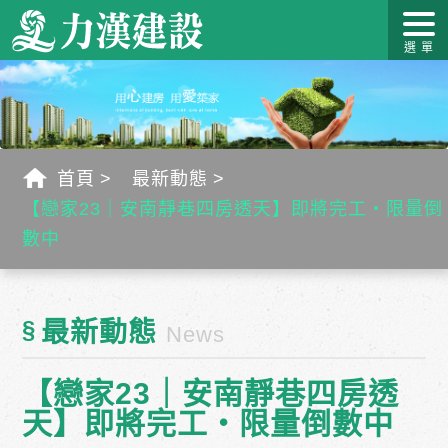
關於力
最新消
作品介
力漢學
幸福工
客戶服
漢
息
紹
堂
藝
務
首頁
最新動態
【戀家23｜安南靜巷四房透天】即將完工・限量倒
數中
§
最新動態
News
【戀家23｜安南靜巷四房透
天】即將完工・限量倒數中