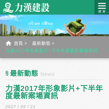
關於力
最新消
作品介
力漢學
幸福工
客戶服
漢
息
紹
堂
藝
務
首頁
最新動態
力漢2017年形象影片+下半年度最新案場資訊
§
最新動態
News
力漢2017年形象影片+下半年
度最新案場資訊
2017 / 09 / 21