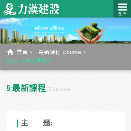
關於力
最新消
作品介
力漢學
幸福工
客戶服
漢
息
紹
堂
藝
務
首頁
最新課程 Course
6/21 木作小屋掛飾
§
最新課程
Course
主 題: