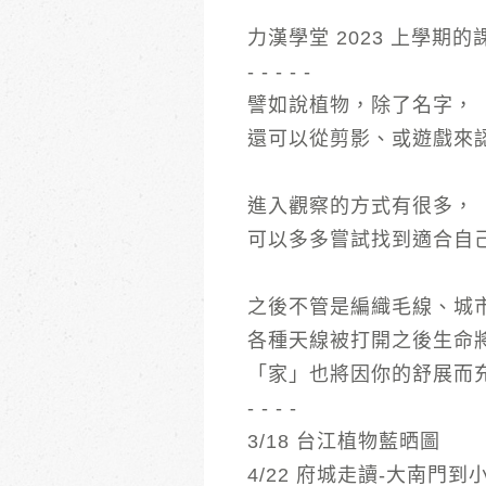
力漢學堂 2023 上學
- - - - -
譬如說植物，除了名字，
還可以從剪影、或遊戲來
進入觀察的方式有很多，
可以多多嘗試找到適合自
之後不管是編織毛線、城市記
各種天線被打開之後生命
「家」也將因你的舒展而
- - - -
3/18 台江植物藍晒圖
4/22 府城走讀-大南門到