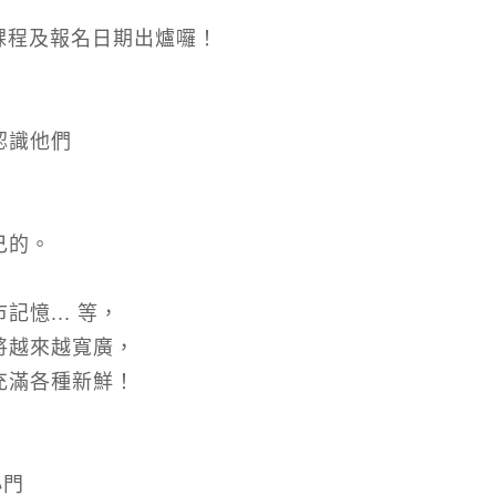
期的課程及報名日期出爐囉！
認識他們
己的。
憶... 等，
將越來越寬廣，
充滿各種新鮮！
小門