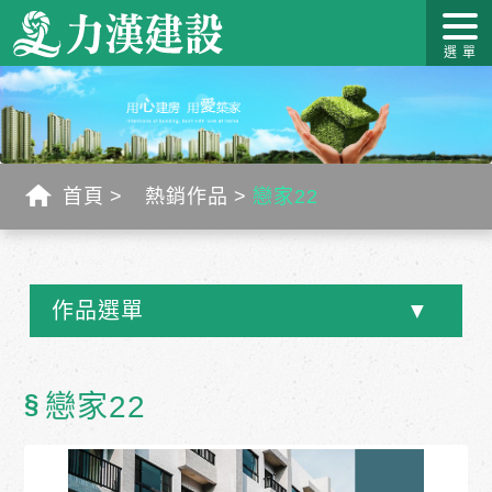
關於力
最新消
作品介
力漢學
幸福工
客戶服
漢
息
紹
堂
藝
務
首頁
熱銷作品
戀家22
作品選單
§
戀家22